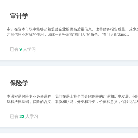
审计学
审计在资本市场中能够起着监督企业提供高质量信息、改善财务报告质量、减少
之间信息不对称的作用，因此一直扮演着“看门人”的角色。“看门人&rdquo...
已有
9
人学习
保险学
本课程是保险专业必修课程，我们在课上将全面介绍保险的起源和历史发展、保
础和法律基础，保险的含义、本质和职能，分类和种类，价值和意义，保险商品
况，保险市场，保险的...
已有
22
人学习