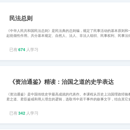
民法总则
《中华人民共和国民法总则》是民法典的总则编，规定了民事活动的基本原则和
起统领性作用。共分基本规定、自然人、法人、非法人组织、民事权利、民事法
任、诉讼时效、期间计...
已有
674
人学习
《资治通鉴》精读：治国之道的史学表达
《资治通鉴》是中国传统史学最高成就的代表作。本课程从历史上治国理政经验
君之道、君臣鉴戒和用人理念的逻辑，选取书中若干事件的叙事文字，结合其它
学著作中蕴含的政治智...
已有
342
人学习