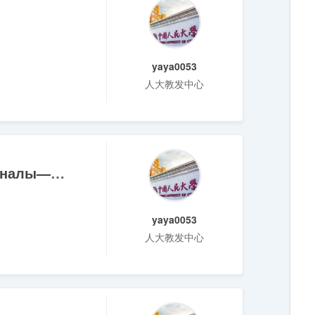
yaya0053
人大教发中心
Урок 8 Радио и телевидение·газеты и журналы——黄晓敏
yaya0053
人大教发中心