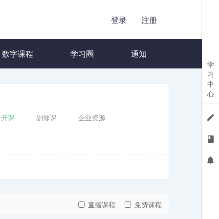
登录
注册
数字课程
学习圈
通知
学
习
中
心
公开课
副修课
企业资源
直播课程
免费课程