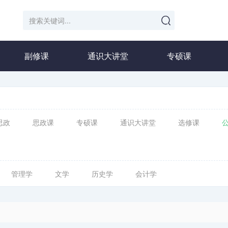
副修课
通识大讲堂
专硕课
思政
思政课
专硕课
通识大讲堂
选修课
管理学
文学
历史学
会计学