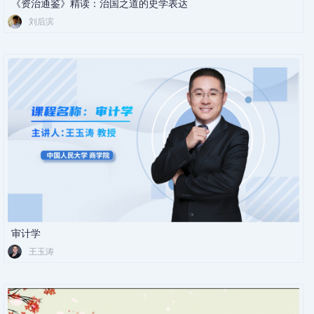
《资治通鉴》精读：治国之道的史学表达
刘后滨
审计学
王玉涛