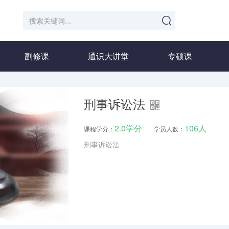
副修课
通识大讲堂
专硕课
刑事诉讼法
2.0学分
106人
课程学分：
学员人数：
刑事诉讼法