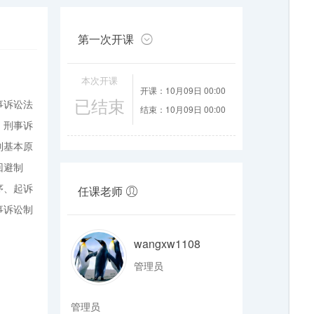
第一次开课
本次开课
开课：10月09日 00:00
已结束
事诉讼法
结束：10月09日 00:00
。刑事诉
列基本原
回避制
序、起诉
任课老师
事诉讼制
wangxw1108
管理员
管理员