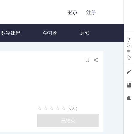
登录
注册
数字课程
学习圈
通知
学
习
中
心
( 0人 )
已结束