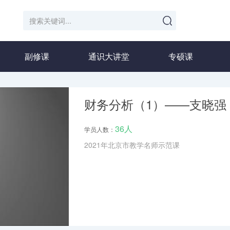
副修课
通识大讲堂
专硕课
财务分析（1）——支晓强
36人
学员人数：
2021年北京市教学名师示范课