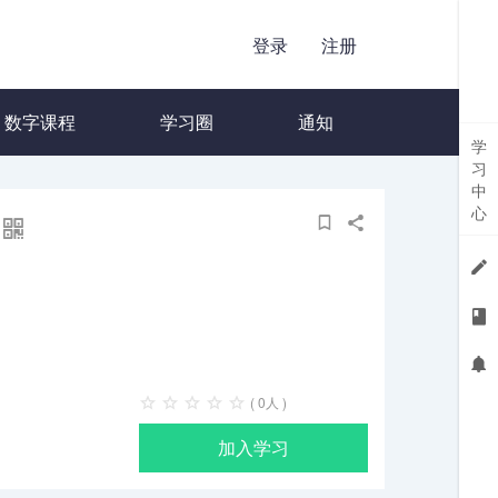
登录
注册
数字课程
学习圈
通知
学
习
中
心
( 0人 )
加入学习