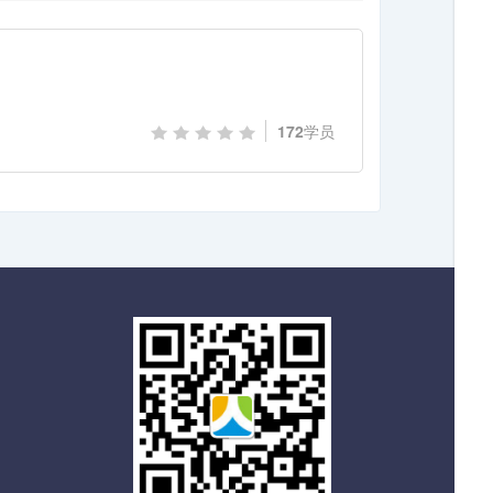
172
学员