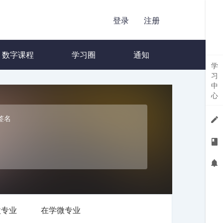
登录
注册
数字课程
学习圈
通知
学
习
中
心
签名
微专业
在学微专业