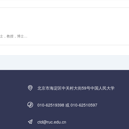
经济学博士，教授，博士生导师，中国《资本论》研究会副秘书长 全国综合大学《资本论》研究会秘书长。
北京市海淀区中关村大街59号中国人民大学
010-62519398 或 010-62510597
ctd@ruc.edu.cn