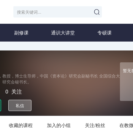
副修课
通识大讲堂
专硕课
暂无
，教授，博士生导师，中国《资本论》研究会副秘书长 全国综合大
》研究会秘书长。
｜
0
关注
私信
收藏的课程
加入的小组
关注/粉丝
在教