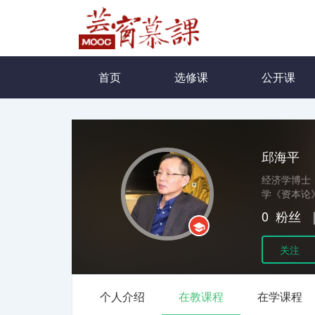
首页
选修课
公开课
邱海平
经济学博士
学《资本论
0
粉丝
关注
个人介绍
在教课程
在学课程