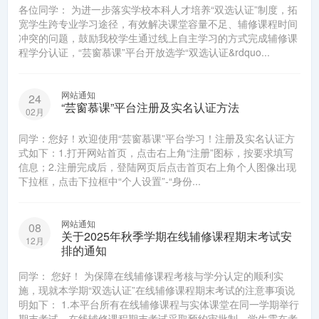
各位同学： 为进一步落实学校本科人才培养“双选认证”制度，拓
宽学生跨专业学习途径，有效解决课堂容量不足、辅修课程时间
冲突的问题，鼓励我校学生通过线上自主学习的方式完成辅修课
程学分认证，“芸窗慕课”平台开放选学“双选认证&rdquo...
网站通知
24
“芸窗慕课”平台注册及实名认证方法
02月
同学：您好！欢迎使用“芸窗慕课”平台学习！注册及实名认证方
式如下：1.打开网站首页，点击右上角“注册”图标，按要求填写
信息；2.注册完成后，登陆网页后点击首页右上角个人图像出现
下拉框，点击下拉框中“个人设置”-“身份...
网站通知
08
关于2025年秋季学期在线辅修课程期末考试安
12月
排的通知
同学： 您好！ 为保障在线辅修课程考核与学分认定的顺利实
施，现就本学期“双选认证”在线辅修课程期末考试的注意事项说
明如下： 1.本平台所有在线辅修课程与实体课堂在同一学期举行
期末考试。在线辅修课程期末考试采取预约审批制。学生需在考