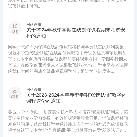
试预约截止时间...
网站通知
13
关于2024年秋季学期在线副修课程期末考试安
12月
排的通知
同学：您好！为保障在线副修课程考核与学分认定的顺利实施，
现就本学期“双选认证”在线副修课程期末考试的注意事项说明如
下：1.本平台所有在线副修课程与实体课堂在同一学期举行期末
考试。在线副修课程期末考试采取预约审批制。学生需在考试预
约截止时间前完成全部课程视频学习，通过学习进度审...
网站通知
25
关于2023-2024学年春季学期“双选认证”数字化
03月
课程选学的通知
各位同学： 为进一步落实学校本科人才培养“双选认证”制度，拓
宽学生跨专业学习途径，有效解决课堂容量不足、辅修课程时间
冲突的问题，鼓励我校学生通过线上自主学习的方式完成辅修课
程学分认证，本学期“芸窗慕课”平台继续开放选学“双选认证&...