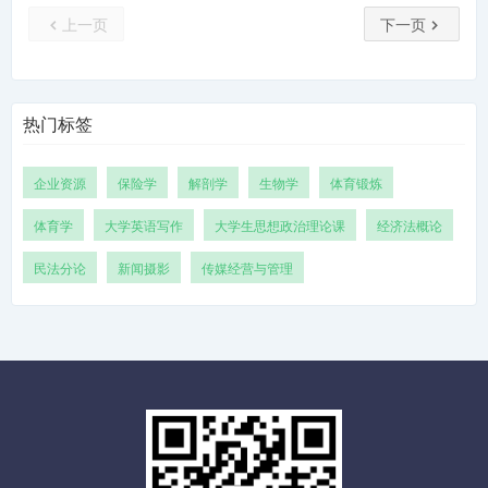
上一页
下一页
热门标签
企业资源
保险学
解剖学
生物学
体育锻炼
体育学
大学英语写作
大学生思想政治理论课
经济法概论
民法分论
新闻摄影
传媒经营与管理