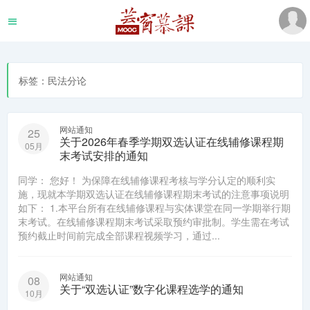
标签：民法分论
网站通知
25
关于2026年春季学期双选认证在线辅修课程期
05月
末考试安排的通知
同学： 您好！ 为保障在线辅修课程考核与学分认定的顺利实
施，现就本学期双选认证在线辅修课程期末考试的注意事项说明
如下： 1.本平台所有在线辅修课程与实体课堂在同一学期举行期
末考试。在线辅修课程期末考试采取预约审批制。学生需在考试
预约截止时间前完成全部课程视频学习，通过...
网站通知
08
关于“双选认证”数字化课程选学的通知
10月