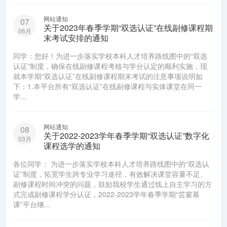
网站通知
07
关于2023年春季学期“双选认证”在线副修课程期
06月
末考试安排的通知
同学：您好！为进一步落实学校本科人才培养路线图中的“双选
认证”制度，确保在线副修课程考核与学分认定的顺利实施，现
就本学期“双选认证”在线副修课程期末考试的注意事项说明如
下：1.本平台所有“双选认证”在线副修课程与实体课堂在同一
学...
网站通知
08
关于2022-2023学年春季学期“双选认证”数字化
03月
课程选学的通知
各位同学： 为进一步落实学校本科人才培养路线图中的“双选认
证”制度，拓宽学生跨专业学习途径，有效解决课堂容量不足、
副修课程时间冲突的问题，鼓励我校学生通过线上自主学习的方
式完成副修课程学分认证，2022-2023学年春季学期“芸窗慕
课”平台继...