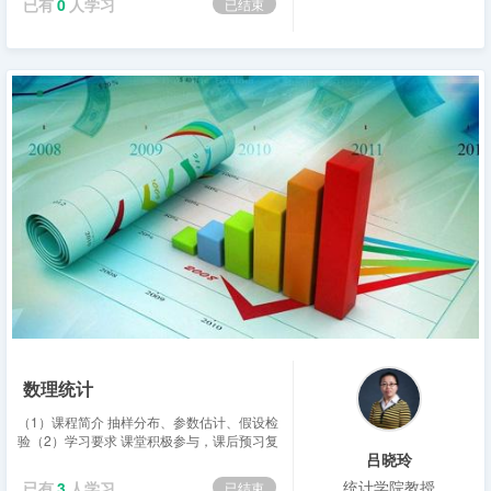
已有
0
人学习
已结束
作的基本知识、训练学生掌握...
数理统计
（1）课程简介 抽样分布、参数估计、假设检
验（2）学习要求 课堂积极参与，课后预习复
吕晓玲
习（3）推荐材料及阅读文献 茆诗松、吕晓玲
《数理统计学(第2版)》，中国人民大学...
统计学院教授
已有
3
人学习
已结束