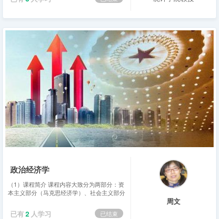
政治经济学
（1）课程简介 课程内容大致分为两部分：资
本主义部分（马克思经济学）、社会主义部分
周文
（我国经济体制改革），侧重点在第一部分。
包括：导论、商品与货币、剩余价值生产、资
已有
2
人学习
已结束
本积累及其历史趋势、资本循环...