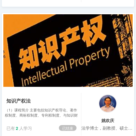
知识产权法
（1）课程简介 主要包括知识产权导论、著作
权制度、商标权制度、专利权制度、与知识财
姚欢庆
产有关的制止不正当竞争。（2）学习要求 线
上听讲、讨论与课后复习、阅读相结合。
法学博士，副教授、硕士生导师
已有
2
人学习
已结束
（3）推荐材料及...