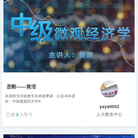
垄断——黄滢
本课程为学校教学名师观摩课，出自本科课
程：中级微观经济学A
yaya0053
人大教发中心
已有
3
人学习