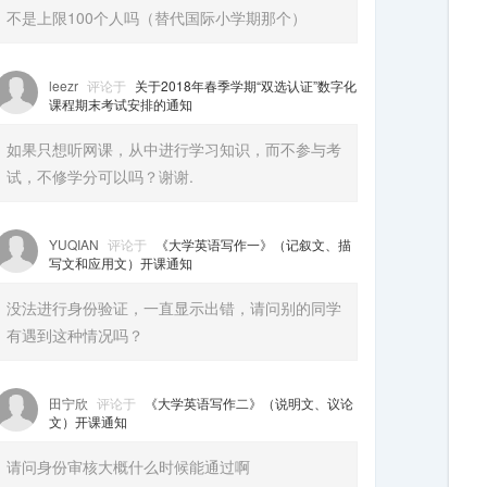
不是上限100个人吗（替代国际小学期那个）
leezr
评论于
关于2018年春季学期“双选认证”数字化
课程期末考试安排的通知
如果只想听网课，从中进行学习知识，而不参与考
试，不修学分可以吗？谢谢.
YUQIAN
评论于
《大学英语写作一》（记叙文、描
写文和应用文）开课通知
没法进行身份验证，一直显示出错，请问别的同学
有遇到这种情况吗？
田宁欣
评论于
《大学英语写作二》（说明文、议论
文）开课通知
请问身份审核大概什么时候能通过啊